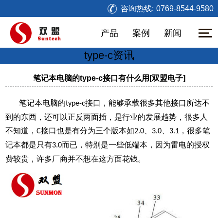
咨询热线:
0769-8544-9580
产品
案例
新闻
type-c资讯
笔记本电脑的type-c接口有什么用[双盟电子]
笔记本
电脑的
接口，能够承载很多其他接口所达不
type-c
到的东西，还可以正反两面插，是行业的发展趋势，很多人
不知道，
接口也是有分为三个版本如
、
、
，很多笔
C
2.0
3.0
3.1
记本都是只有
而已，特别是一些低端本，因为雷电的授权
3.0
费较贵，许多厂商并不想在这方面花钱。