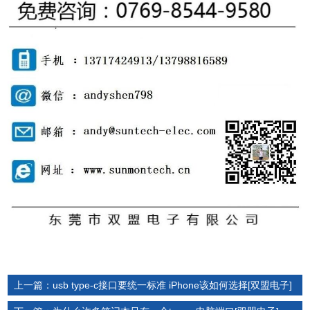
上一篇：usb type-c接口要统一标准 iPhone该如何选择[双盟电子]