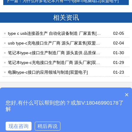
下一篇：为什么许多笔记本只有一个type-c电脑端口[双盟电子]
相关资讯
type c usb连接器生产 自动化设备制造 厂家直售[双
02-05
盟电子]
usb type-c充电接口生产厂商 源头厂家直售[双盟电
02-04
子]
笔记本type-c接口生产制造厂商 源头直供 品质保障
01-30
[双盟电子]
笔记本type-c充电接口生产制造厂商 源头厂家[双盟
01-29
电子]
电脑type-c接口的应用领域与制造[双盟电子]
01-23
×
电 话：0769-8544-9580
手 机：18046990178
您好,有什么可以帮到您的？或加V:18046990178了
微 信：SUNMONpogopin
邮 箱：
sale@suntech-elec.com
解
公司地址：广东省东莞市长安镇乌沙振源路12号3号楼4楼
pogopin连接器可以定制吗？
现在咨询
稍后再说