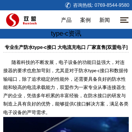
咨询热线:
0769-8544-9580
产品
案例
新闻
type-c资讯
专业生产防水type-c接口 大电流充电口 厂家直售[双盟电子]
随着科技的不断发展，电子设备的功能日益强大，对连
接器的要求也愈加苛刻
，
尤其是对于
防水
接口
和数据传
type-c
输端口，除了追求稳定的性能外，还
需要
具备良好的防水性
能和较高的电流承载能力
，
双盟作为一家专业从事连接器生
产的企业，凭借多年积累的丰富经验，在防水接口的研发与
制造上具有
良好的
优势，能够提供
接口解决方案，满足各类
C
电子设备的严苛需求。