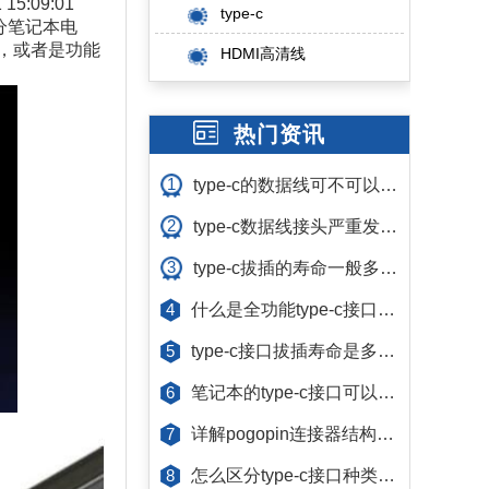
 15:09:01
type-c
分笔记本电
，或者是功能
HDMI高清线
热门资讯
1
type-c的数据线可不可以通用[双盟电子]
2
type-c数据线接头严重发烫甚至烧毁的原因[双盟电子]
3
type-c拔插的寿命一般多长可以用多久[双盟电子]
什么是全功能type-c接口 它有什么功能[双盟电子]
4
type-c接口拔插寿命是多少 一般可以用多久[双盟电子]
5
笔记本的type-c接口可以给手机充电吗[东莞双盟]
6
详解pogopin连接器结构及优缺点
7
怎么区分type-c接口种类 有什么区别[双盟电子]
8