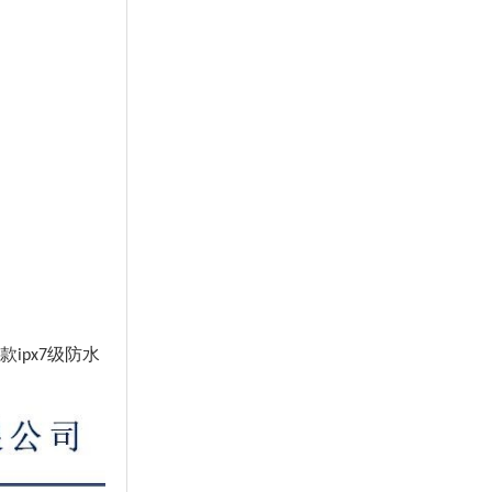
款
级防水
ipx7