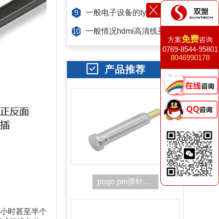
一般电子设备的type-c拔插寿命有多少次[双盟电子]
9
一般情况hdmi高清线买多长比较合适[东莞双盟]
10
免费
方案
咨询
0769-8544-9580
1
8046990178
产品推荐
pogo pin弹针连接器
小时甚至半个