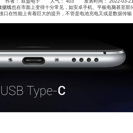
作者：
双盟电子
人气：
403
发表时间：
2022-03-21
数据线
也在市面上变得十分常见，如安卓手机、平板电脑甚至部
接口在性能上有着巨大的提升，不管是电池充电又或是数据传输