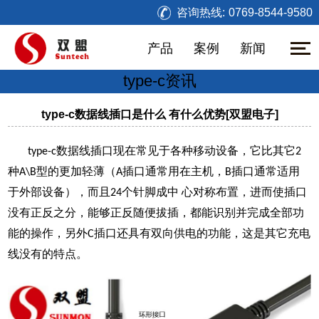
咨询热线:
0769-8544-9580
产品
案例
新闻
type-c资讯
type-c数据线插口是什么 有什么优势[双盟电子]
数据线插
口现在常见于各种移动设备
，它比其它
type-c
2
种
型的更加轻薄（
插口通常用在主机，
插口通常适用
A\B
A
B
于外部设备），而且
个针脚成中
心对称布置，进而使插口
24
没有正反之分，能够
正反
随便拔插，都能识别并完成全部功
能的操作，另外
插口还具有双向供电
的功能
，这是其它充电
C
线没有的特点。